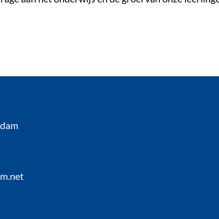
rdam
om.net