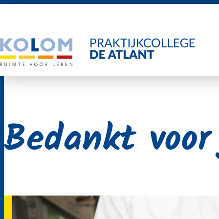
Ga
naar
de
inhoud
Bedankt voor 