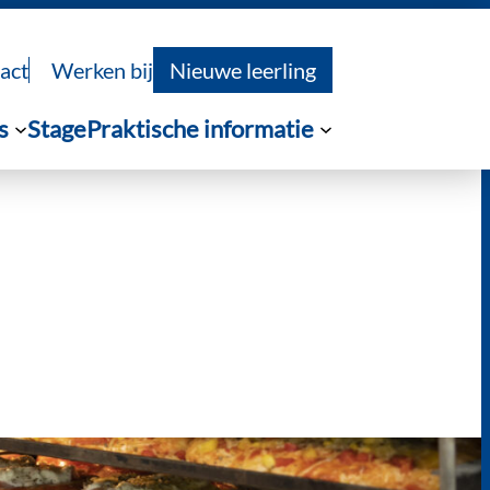
act
Werken bij
Nieuwe leerling
s
Stage
Praktische informatie