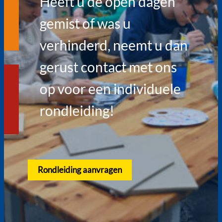
Heeft u de open dagen
gemist of was u
verhinderd, neemt u dan
gerust contact met ons
op voor een individuele
rondleiding!
Rondleiding aanvragen