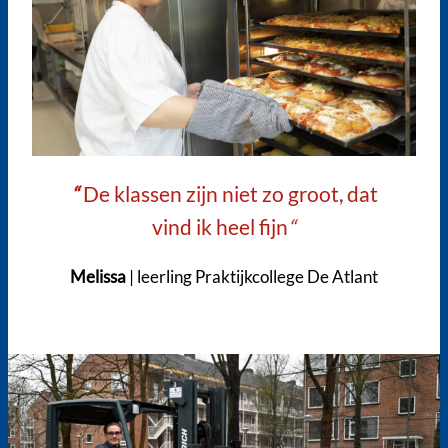
“
De klassen zijn niet zo groot, dat
vind ik heel fijn
“
Melissa
| leerling Praktijkcollege De Atlant