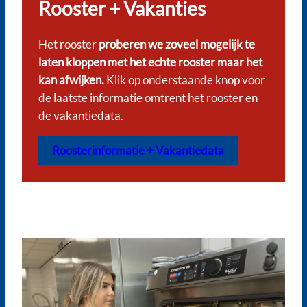
Rooster + Vakanties
Het rooster
proberen we zoveel mogelijk te
laten kloppen met het echte rooster maar het
kan afwijken.
Klik op onderstaande knop voor
de laatste informatie omtrent het rooster en
de vakantiedata.
Roosterinformatie + Vakantiedata